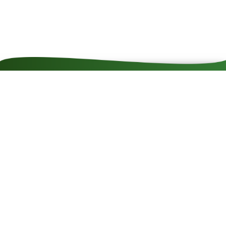
SZÉP kártya
elfogadóhely
Kontakt