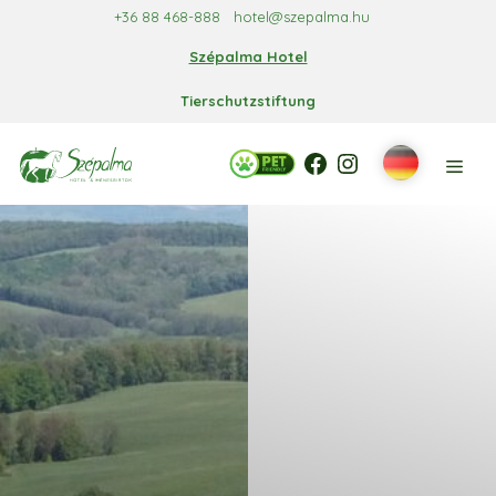
Zum
+36 88 468-888
hotel@szepalma.hu
Inhalt
Szépalma Hotel
springen
Tierschutzstiftung
Facebook
Facebook
Instagram
Men