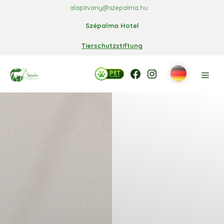
Zum
alapitvany@szepalma.hu
Inhalt
Szépalma Hotel
springen
Tierschutzstiftung
Facebook
Facebook
Instagram
Men