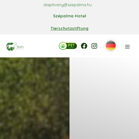
Zum
alapitvany@szepalma.hu
Inhalt
Szépalma Hotel
springen
Tierschutzstiftung
Facebook
Facebook
Instagram
Men