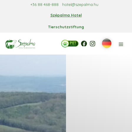
Zum
+36 88 468-888
hotel@szepalma.hu
Inhalt
Szépalma Hotel
springen
Tierschutzstiftung
Facebook
Facebook
Instagram
Men