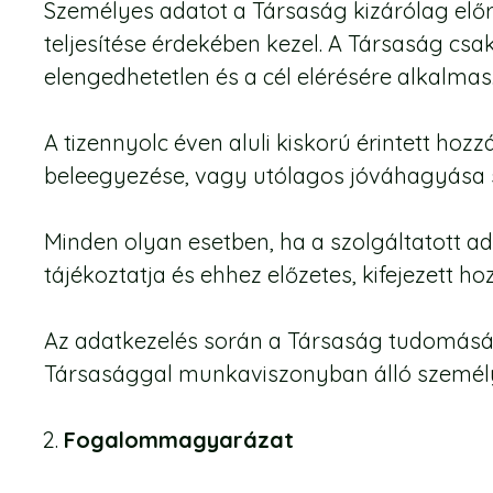
Személyes adatot a Társaság kizárólag előr
teljesítése érdekében kezel. A Társaság cs
elengedhetetlen és a cél elérésére alkalmas
A tizennyolc éven aluli kiskorú érintett h
beleegyezése, vagy utólagos jóváhagyása 
Minden olyan esetben, ha a szolgáltatott adat
tájékoztatja és ehhez előzetes, kifejezett ho
Az adatkezelés során a Társaság tudomásá
Társasággal munkaviszonyban álló személye
Fogalommagyarázat