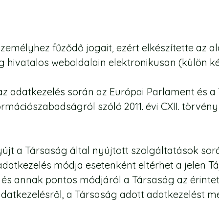
személyhez fűződő jogait, ezért elkészítette az a
 hivatalos weboldalain elektronikusan (külön kér
 az adatkezelés során az Európai Parlament és a
formációszabadságról szóló 2011. évi CXII. törvén
újt a Társaság által nyújtott szolgáltatások sorá
atkezelés módja esetenként eltérhet a jelen Táj
r és annak pontos módjáról a Társaság az érintett
datkezelésről, a Társaság adott adatkezelést me