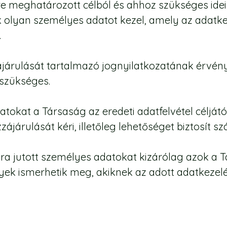
e meghatározott célból és ahhoz szükséges idei
ak olyan személyes adatot kezel, amely az adat
.
ozzájárulását tartalmazó jognyilatkozatának érv
szükséges.
okat a Társaság az eredeti adatfelvétel céljától 
zzájárulását kéri, illetőleg lehetőséget biztosít 
ra jutott személyes adatokat kizárólag azok a
k ismerhetik meg, akiknek az adott adatkezelé