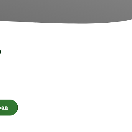
ó
ban