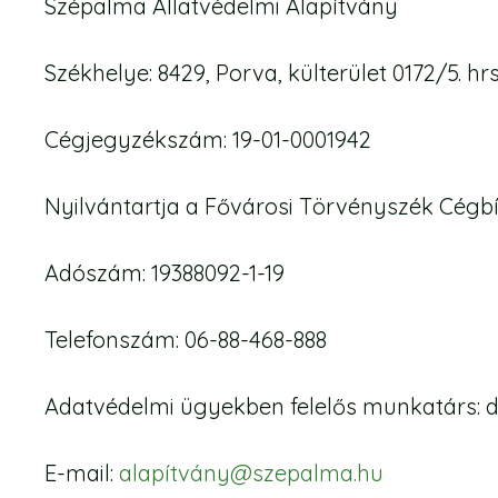
Szépalma Állatvédelmi Alapítvány
Székhelye: 8429, Porva, külterület 0172/5. hrs
Cégjegyzékszám: 19-01-0001942
Nyilvántartja a Fővárosi Törvényszék Cégb
Adószám: 19388092-1-19
Telefonszám: 06-88-468-888
Adatvédelmi ügyekben felelős munkatárs: dr
E-mail:
alapítvány@szepalma.hu