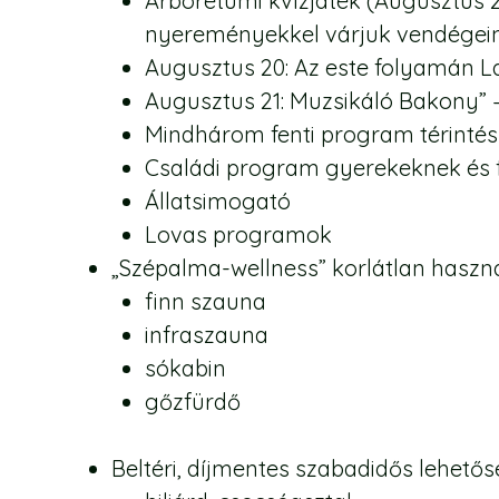
Arborétumi kvízjáték (Augusztus 2
nyereményekkel várjuk vendégein
Augusztus 20: Az este folyamán La
Augusztus 21: Muzsikáló Bakony” 
Mindhárom fenti program térinté
Családi program gyerekeknek és 
Állatsimogató
Lovas programok
„Szépalma-wellness” korlátlan haszná
finn szauna
infraszauna
sókabin
gőzfürdő
Beltéri, díjmentes szabadidős lehetős