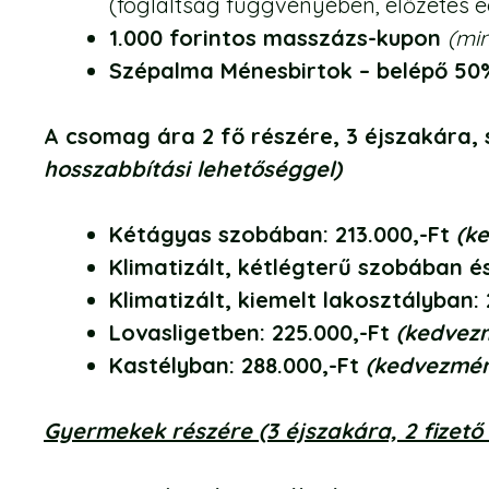
(foglaltság függvényében, előzetes e
1.000 forintos masszázs-kupon
(mi
Szépalma Ménesbirtok – belépő 5
A csomag ára 2 fő részére, 3 éjszakára,
hosszabbítási lehetőséggel)
Kétágyas szobában: 213.000,-Ft
(k
Klimatizált
, kétlégterű szobában é
Klimatizált
, kiemelt lakosztályban:
Lovasligetben: 225.000,-Ft
(kedvezm
Kastélyban: 288.000,-Ft
(kedvezmén
Gyermekek részére (3 éjszakára, 2 fizető 