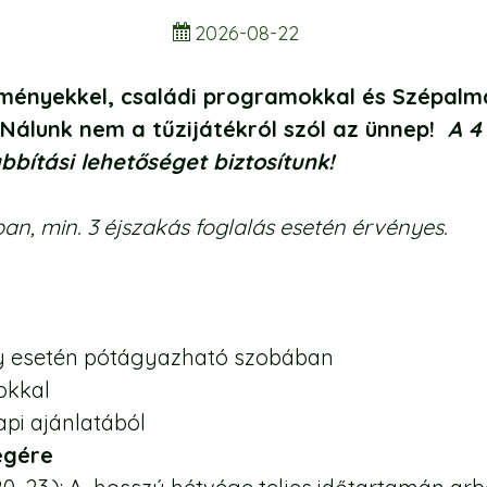
2026-08-22
lményekkel, családi programokkal és Szépalm
 Nálunk nem a tűzijátékról szól az ünnep!
A 4
bítási lehetőséget biztosítunk!
ban, min. 3 éjszakás foglalás esetén érvényes.
ny esetén pótágyazható szobában
lokkal
api ajánlatából
égére