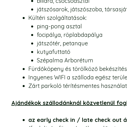
biliárd, csocsóasztal
játszósarok, játszószoba, társasjá
Kültéri szolgáltatások:
ping-pong asztal
focipálya, röplabdapálya
játszótér, petanque
kutyafuttató
Szépalma Arborétum
Fürdőköpeny és törölköző bekészíté
Ingyenes WIFI a szálloda egész terül
Zárt parkoló térítésmentes használa
Ajándékok szállodánknál közvetlenül fog
az early check in / late check ou