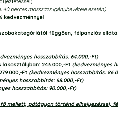
gyeztetéssel)
n. 40 perces masszázs igénybevétele esetén)
0% kedvezménnyel
 szobakategóriától függően, félpanziós ellát
edvezményes hosszabbítás: 64.000,-Ft)
s lakosztályban: 243.000,-Ft
(kedvezményes ho
 279.000,-Ft
(kedvezményes hosszabbítás: 86.0
ényes hosszabbítás: 68.000,-Ft)
yes hosszabbítás: 90.000,-Ft)
fő mellett, pótágyon történő elhelyezéssel, fé