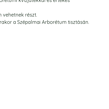
orétumi kvízjátékkal és értékes
 vehetnek részt.
rakor a Szépalmai Arborétum tisztásán.