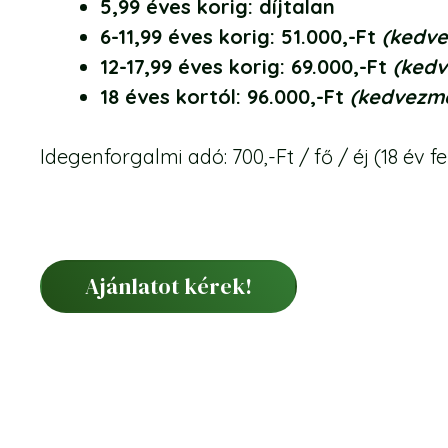
5,99 éves korig: díjtalan
6-11,99 éves korig: 51.000,-Ft
(k
edve
12-17,99 éves korig: 69.000,-Ft
(kedv
18 éves kortól: 96.000,-Ft
(kedvezmé
Idegenforgalmi adó: 700,-Ft / fő / éj (18 év fe
Ajánlatot kérek!