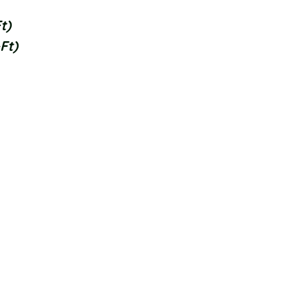
t)
Ft)