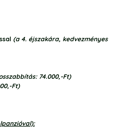
ással
(a 4. éjszakára, kedvezményes
sszabbítás: 74.000,-Ft)
00,-Ft)
lpanzióval):