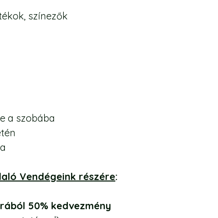
tékok, színezők
se a szobába
etén
ta
laló Vendégeink részére
:
t árából 50% kedvezmény