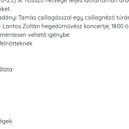
0–23.): A hosszú hétvége teljes időtartamán arb
ket.
dányi Tamás csillagásszal egy csillagnéző túrán
– Lantos Zoltán hegedűművész koncertje, 18:00 ó
smentesen vehető igénybe.
felnőtteknek
lata:
égek: