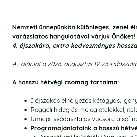
Nemzeti ünnepünkön különleges, zenei é
varázslatos hangulatával várjuk Önöket!
4. éjszakára, extra kedvezményes hosszab
Az ajánlat a 2026. augusztus 19-23-i időszak
A hosszú hétvégi csomag tartalma:
3 éjszakás elhelyezés kétágyas, igé
Reggeli hideg és meleg ételekkel, ita
Ünnepi, svédasztalos vacsora a séf n
Programajánlataink a hosszú hétv