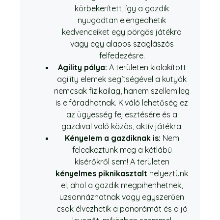
körbekerített, így a gazdik
nyugodtan elengedhetik
kedvenceiket egy pörgős játékra
vagy egy alapos szaglászós
felfedezésre.
Agility pálya:
A területen kialakított
agility elemek segítségével a kutyák
nemcsak fizikailag, hanem szellemileg
is elfáradhatnak. Kiváló lehetőség ez
az ügyesség fejlesztésére és a
gazdival való közös, aktív játékra.
Kényelem a gazdiknak is:
Nem
feledkeztünk meg a kétlábú
kísérőkről sem! A területen
kényelmes piknikasztalt
helyeztünk
el, ahol a gazdik megpihenhetnek,
uzsonnázhatnak vagy egyszerűen
csak élvezhetik a panorámát és a jó