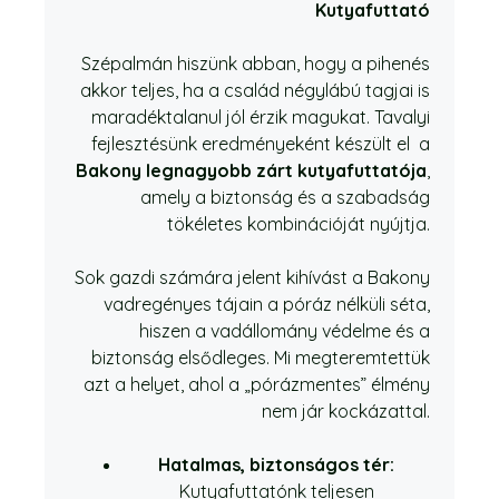
Kutyafuttató
Szépalmán hiszünk abban, hogy a pihenés
akkor teljes, ha a család négylábú tagjai is
maradéktalanul jól érzik magukat. Tavalyi
fejlesztésünk eredményeként készült el a
Bakony legnagyobb zárt kutyafuttatója
,
amely a biztonság és a szabadság
tökéletes kombinációját nyújtja.
Sok gazdi számára jelent kihívást a Bakony
vadregényes tájain a póráz nélküli séta,
hiszen a vadállomány védelme és a
biztonság elsődleges. Mi megteremtettük
azt a helyet, ahol a „pórázmentes” élmény
nem jár kockázattal.
Hatalmas, biztonságos tér:
Kutyafuttatónk teljesen