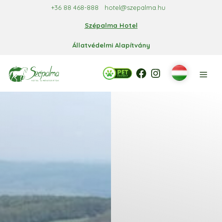
Kilépés
+36 88 468-888
hotel@szepalma.hu
a
Szépalma Hotel
tartalomba
Állatvédelmi Alapítvány
Facebook
Facebook
Instagram
Men