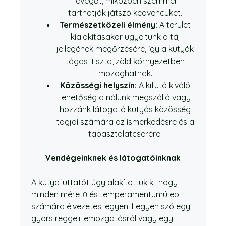
levegőt, miközben szemmel
tarthatják játszó kedvencüket.
Természetközeli élmény:
A terület
kialakításakor ügyeltünk a táj
jellegének megőrzésére, így a kutyák
tágas, tiszta, zöld környezetben
mozoghatnak.
Közösségi helyszín:
A kifutó kiváló
lehetőség a nálunk megszálló vagy
hozzánk látogató kutyás közösség
tagjai számára az ismerkedésre és a
tapasztalatcserére.
Vendégeinknek és látogatóinknak
A kutyafuttatót úgy alakítottuk ki, hogy
minden méretű és temperamentumú eb
számára élvezetes legyen. Legyen szó egy
gyors reggeli lemozgatásról vagy egy