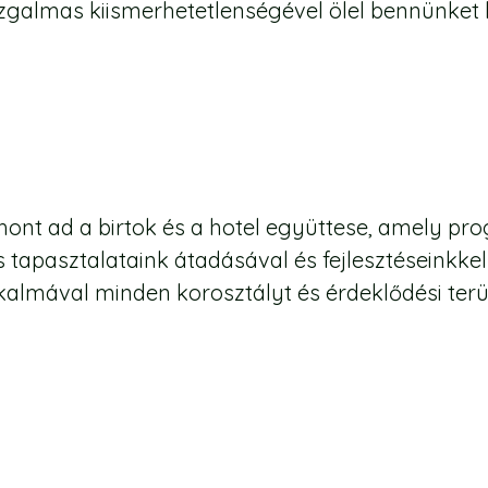
 izgalmas kiismerhetetlenségével ölel bennünket 
hont ad a birtok és a hotel együttese, amely pr
 tapasztalataink átadásával és fejlesztéseinkk
almával minden korosztályt és érdeklődési terü