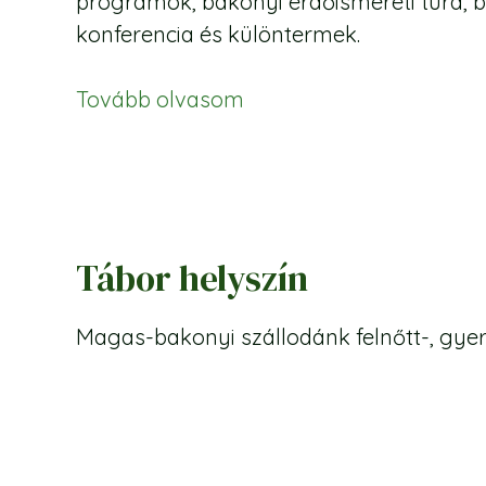
programok, bakonyi erdőismereti túra, bo
konferencia és különtermek.
Tovább olvasom
Tábor helyszín
Magas-bakonyi szállodánk felnőtt-, gyer
lehetőséget kínálunk vendégeinknek. Na
éttermünk biztosítja a belső helyszínek
helyszín biztosítja a szabadidő tevéken
...