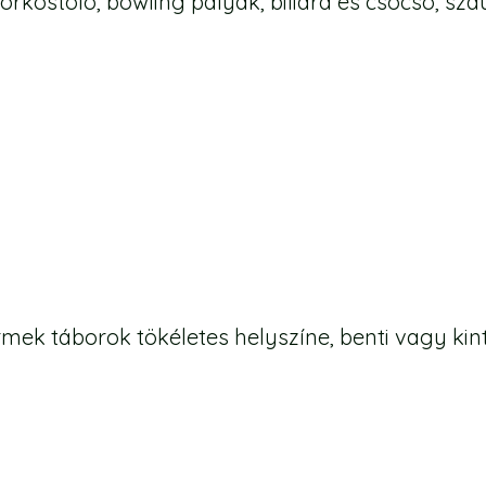
rkóstoló, bowling pályák, biliárd és csocsó, sz
mek táborok tökéletes helyszíne, benti vagy ki
pfényes rendezvénytermeink mellett, Csárda ép
et. A Szépalma Hotel & Ménesbirtok hatalmas er
ységekhez a természetes környezetet. Sportpályá