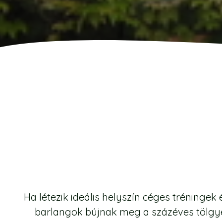
Ha létezik ideális helyszín céges tréninge
barlangok bújnak meg a százéves tölgye