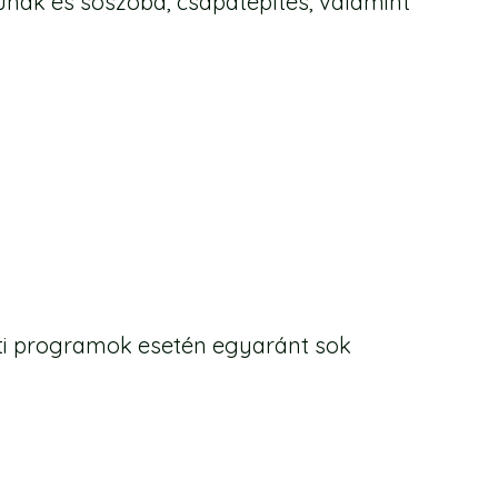
aunák és sószoba, csapatépítés, valamint
nti programok esetén egyaránt sok
ületünk, Zsiványtanyánk, Favory
dőség közepén, számos rét és külső
nk szintén kedvelt a csoportok körében.