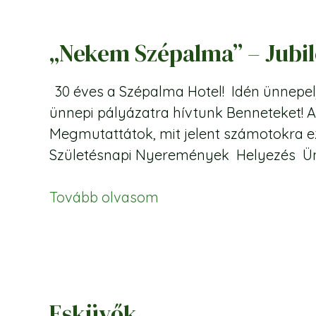
„Nekem Szépalma” – Jubil
30 éves a Szépalma Hotel! Idén ünnepelj
ünnepi pályázatra hívtunk Benneteket! A
Megmutattátok, mit jelent számotokra ez 
Születésnapi Nyeremények Helyezés Ün
Tovább olvasom
Esküvők