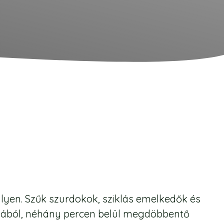
ilyen. Szűk szurdokok, sziklás emelkedők és
odából, néhány percen belül megdöbbentő