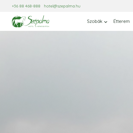
Kilépés
+36 88 468-888
hotel@szepalma.hu
a
tartalomba
Szobák
Étterem