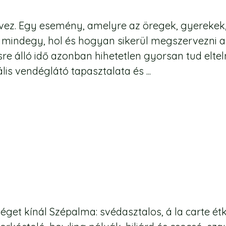
vez. Egy esemény, amelyre az öregek, gyerekek,
 mindegy, hol és hogyan sikerül megszervezni a
e álló idő azonban hihetetlen gyorsan tud eltel
is vendéglátó tapasztalata és ...
et kínál Szépalma: svédasztalos, á la carte ét