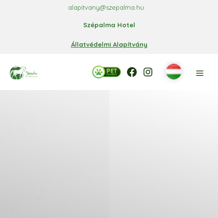
Kilépés
alapitvany@szepalma.hu
a
Szépalma Hotel
tartalomba
Állatvédelmi Alapítvány
Facebook
Facebook
Instagram
Men