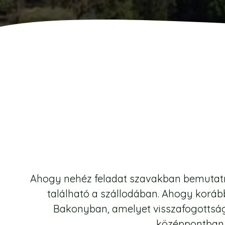
Ahogy nehéz feladat szavakban bemutatni 
található a szállodában. Ahogy koráb
Bakonyban, amelyet visszafogottság
középpontban, 