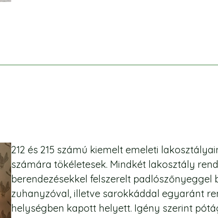
212 és 215 számú kiemelt emeleti lakosztálya
számára tökéletesek. Mindkét lakosztály ren
berendezésekkel felszerelt padlószőnyeggel 
zuhanyzóval, illetve sarokkáddal egyaránt re
helységben kapott helyett. Igény szerint pót