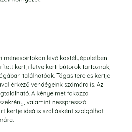
i ménesbirtokán lévő kastélyépületben
tett kert, illetve kerti bútorok tartoznak,
ában találhatóak. Tágas tere és kertje
yával érkező vendégeink számára is. Az
található. A kényelmet fokozza
tőszekrény, valamint nesspresszó
 kertje ideális szállásként szolgálhat
mára.