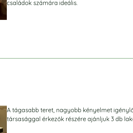
családok számára ideális.
A tágasabb teret, nagyobb kényelmet igénylő 
társasággal érkezők részére ajánljuk 3 db la