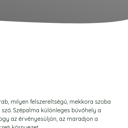
rab, milyen felszereltségű, mekkora szoba
n szó. Szépalma különleges búvóhely a
ogy az érvényesüljön, az maradjon a
zeti környezet.