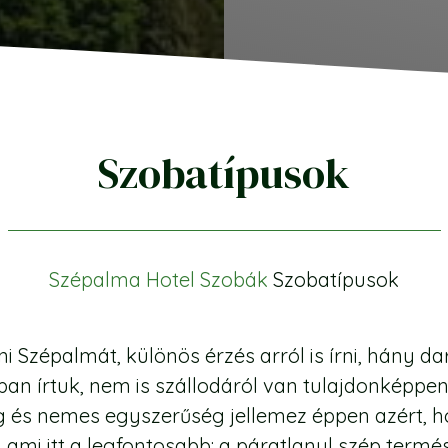
Szobatípusok
Szépalma Hotel
Szobák
Szobatípusok
Szépalmát, különös érzés arról is írni, hány da
ban írtuk, nem is szállodáról van tulajdonképpe
 és nemes egyszerűség jellemez éppen azért, h
ami itt a legfontosabb: a páratlanul szép termés