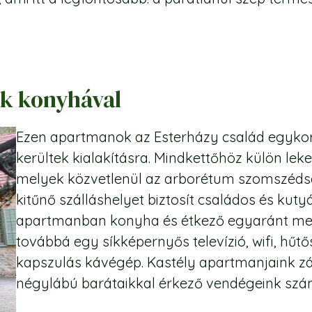
ok konyhával
Ezen apartmanok az Esterházy család egykor
kerültek kialakításra. Mindkettőhöz külön lekerí
melyek közvetlenül az arborétum szomszédság
kitűnő szálláshelyet biztosít családos és kut
apartmanban konyha és étkező egyaránt meg
továbbá egy síkképernyős televízió, wifi, hű
kapszulás kávégép. Kastély apartmanjaink zárt
négylábú barátaikkal érkező vendégeink szá