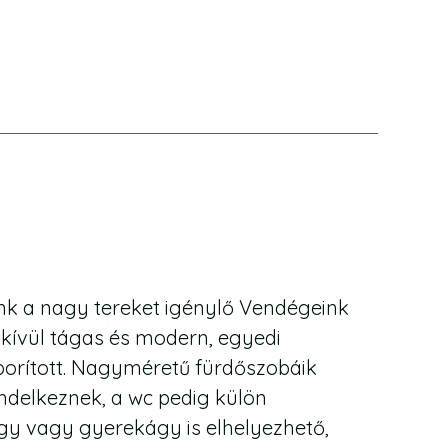
ink a nagy tereket igénylő Vendégeink
dkívül tágas és modern, egyedi
borított. Nagyméretű fürdőszobáik
ndelkeznek, a wc pedig külön
ágy vagy gyerekágy is elhelyezhető,