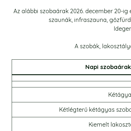
Az alábbi szobaárak 2026. december 20-ig
szaunák, infraszauna, gőzfürd
Idegen
A szobák, lakosztály
Napi szobaára
Kétágya
Kétlégterű kétágyas szoba é
Kiemelt lakosztá