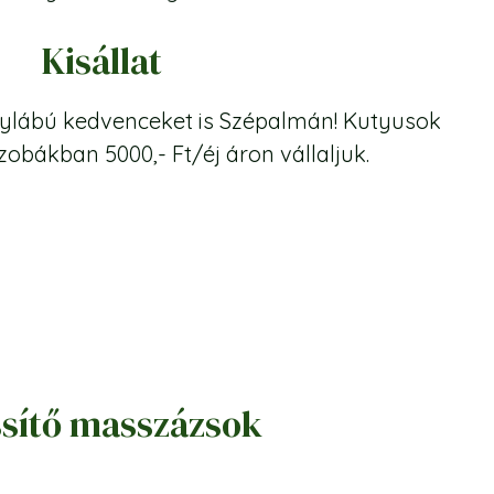
Kisállat
égylábú kedvenceket is Szépalmán! Kutyusok
zobákban 5000,- Ft/éj áron vállaljuk.
ssítő masszázsok
30 perc 8000,- Ft,