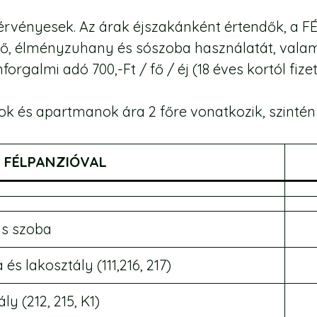
 érvényesek. Az árak éjszakánként értendők, a 
ő, élményzuhany és sószoba használatát, valami
forgalmi adó 700,-Ft / fő / éj (18 éves kortól fiz
ok és apartmanok ára 2 főre vonatkozik, szintén f
k FÉLPANZIÓVAL
s szoba
s lakosztály (111,216, 217)
ly (212, 215, K1)