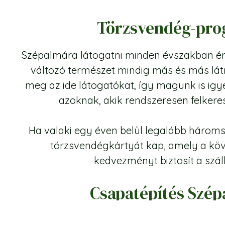
Törzsvendég-pr
Szépalmára látogatni minden évszakban é
változó természet mindig más és más látn
meg az ide látogatókat, így magunk is ig
azoknak, akik rendszeresen felker
Ha valaki egy éven belül legalább hároms
törzsvendégkártyát kap, amely a kö
kedvezményt biztosít a száll
Csapatépítés Szé
GPS-kincskereső programok, csapatépítő f