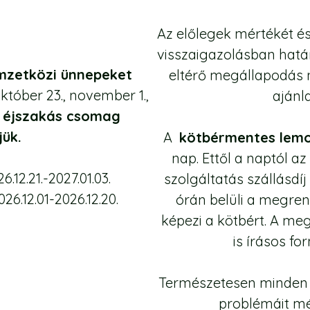
Az előlegek mértékét és
visszaigazolásban hat
mzetközi ünnepeket
eltérő megállapodás n
któber 23., november 1.,
ajánla
3 éjszakás csomag
jük.
A
kötbérmentes lemo
nap. Ettől a naptól a
26.12.21.-2027.01.03.
szolgáltatás szállásdí
026.12.01-2026.12.20.
órán belüli a megrend
képezi a kötbért. A m
is írásos f
Természetesen minden 
problémáit mé