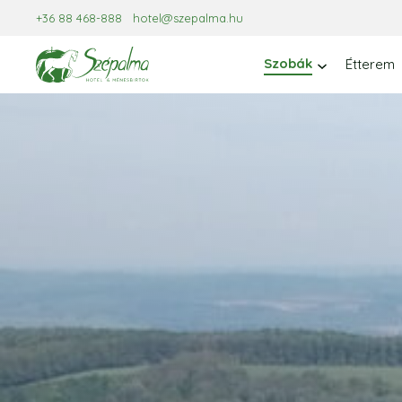
Kilépés
+36 88 468-888
hotel@szepalma.hu
a
tartalomba
Szobák
Étterem