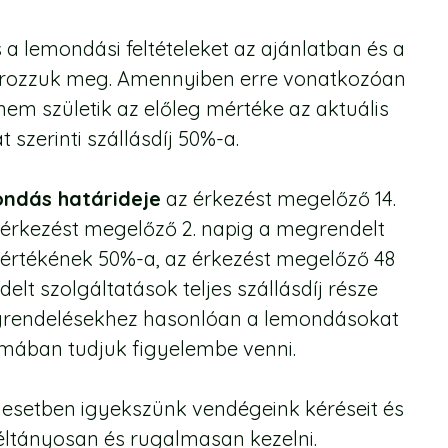
 a lemondási feltételeket az ajánlatban és a
ározzuk meg. Amennyiben erre vonatkozóan
em születik az előleg mértéke az aktuális
t szerinti szállásdíj 50%-a.
ndás határideje
az érkezést megelőző 14.
z érkezést megelőző 2. napig a megrendelt
j értékének 50%-a, az érkezést megelőző 48
elt szolgáltatások teljes szállásdíj része
egrendelésekhez hasonlóan a lemondásokat
ormában tudjuk figyelembe venni.
esetben igyekszünk vendégeink kéréseit és
ltányosan és rugalmasan kezelni.