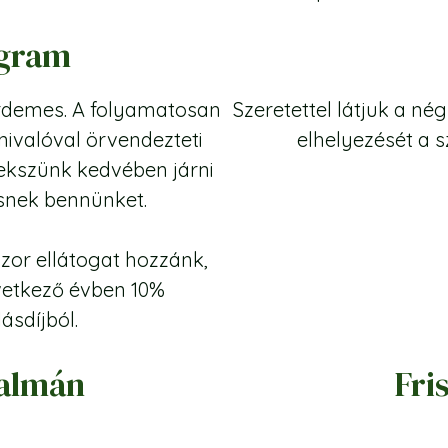
ogram
rdemes. A folyamatosan
Szeretettel látjuk a n
ivalóval örvendezteti
elhelyezését a s
yekszünk kedvében járni
esnek bennünket.
zor ellátogat hozzánk,
vetkező évben 10%
ásdíjból.
palmán
Fri
őzés, vezetett túrák,