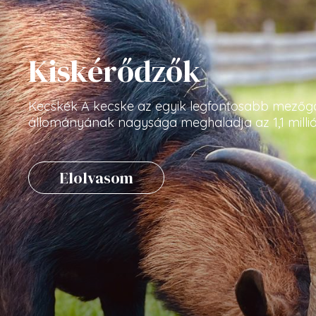
Kiskérődzők
Kecskék A kecske az egyik legfontosabb mezőgaz
állományának nagysága meghaladja az 1,1 milliár
Elolvasom