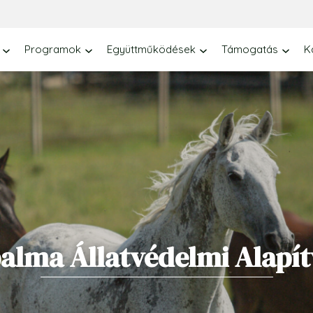
Programok
Együttműködések
Támogatás
K
alma Állatvédelmi Alapí