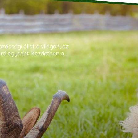
dasági állat a világon, az
d egyedet. Kezdetben a...