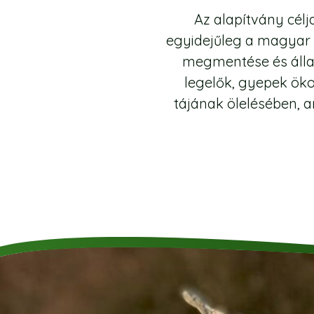
Az alapítvány célj
egyidejűleg a magyar 
megmentése és álla
legelők, gyepek ök
tájának ölelésében, 