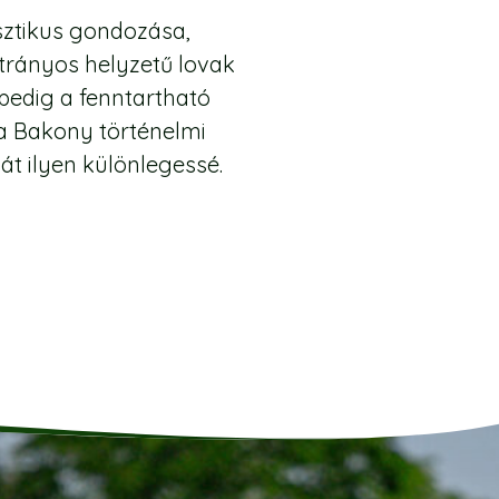
isztikus gondozása,
trányos helyzetű lovak
edig a fenntartható
a Bakony történelmi
t ilyen különlegessé.