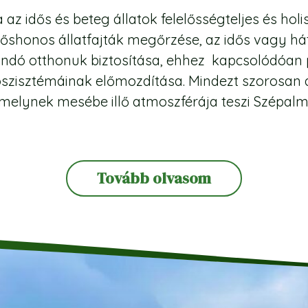
a az idős és beteg állatok felelősségteljes és hol
őshonos állatfajták megőrzése, az idős vagy há
ndó otthonuk biztosítása, ehhez kapcsolódóan p
oszisztémáinak előmozdítása. Mindezt szorosan 
amelynek mesébe illő atmoszférája teszi Szépalmá
Tovább olvasom