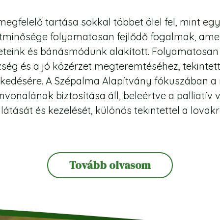
egfelelő tartása sokkal többet ölel fel, mint egy 
életminősége folyamatosan fejlődő fogalmak, amel
eteink és bánásmódunk alakított. Folyamatosan k
ég és a jó közérzet megteremtéséhez, tekintette
edésére. A Szépalma Alapítvány fókuszában a m
zínvonalának biztosítása áll, beleértve a palliatí
llátását és kezelését, különös tekintettel a lovakr
Tovább olvasom