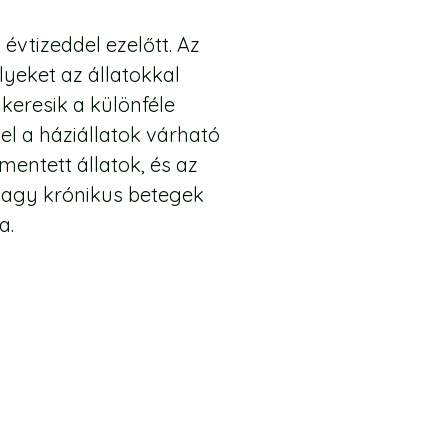
évtizeddel ezelőtt. Az
yeket az állatokkal
eresik a különféle
l a háziállatok várható
entett állatok, és az
v vagy krónikus betegek
a.