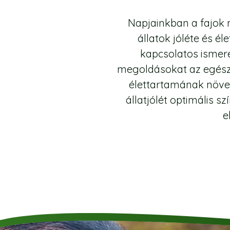
Napjainkban a fajok m
állatok jóléte és 
kapcsolatos ismer
megoldásokat az egészs
élettartamának növek
állatjólét optimális s
e