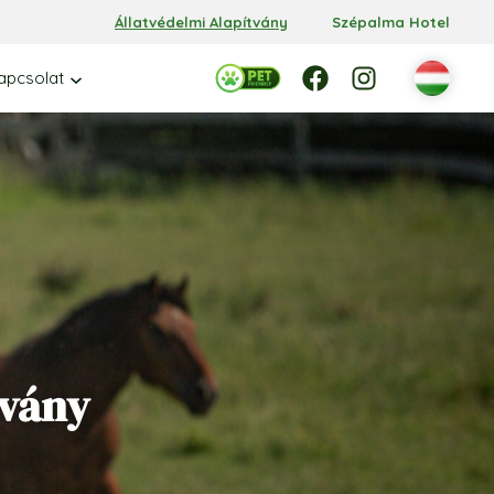
Állatvédelmi Alapítvány
Szépalma Hotel
Facebook
Facebook
Instagram
apcsolat
tvány