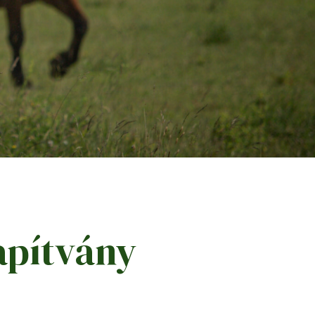
apítvány