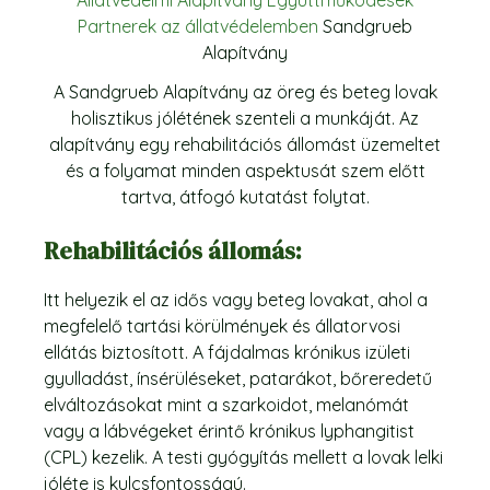
Partnerek az állatvédelemben
Sandgrueb
Alapítvány
A Sandgrueb Alapítvány az öreg és beteg lovak
holisztikus jólétének szenteli a munkáját. Az
alapítvány egy rehabilitációs állomást üzemeltet
és a folyamat minden aspektusát szem előtt
tartva, átfogó kutatást folytat.
Rehabilitációs állomás:
Itt helyezik el az idős vagy beteg lovakat, ahol a
megfelelő tartási körülmények és állatorvosi
ellátás biztosított. A fájdalmas krónikus izületi
gyulladást, ínsérüléseket, patarákot, bőreredetű
elváltozásokat mint a szarkoidot, melanómát
vagy a lábvégeket érintő krónikus lyphangitist
(CPL) kezelik. A testi gyógyítás mellett a lovak lelki
jóléte is kulcsfontosságú.