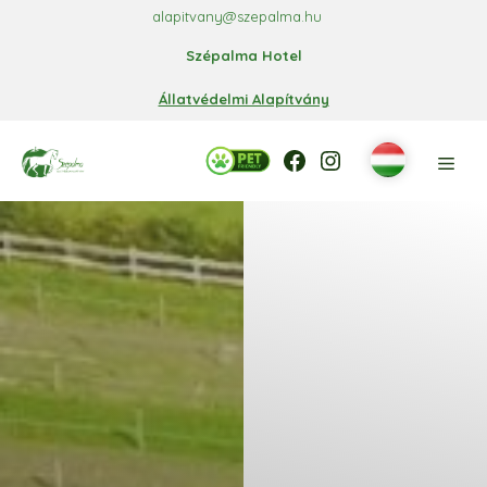
Kilépés
alapitvany@szepalma.hu
a
Szépalma Hotel
tartalomba
Állatvédelmi Alapítvány
Facebook
Facebook
Instagram
Men