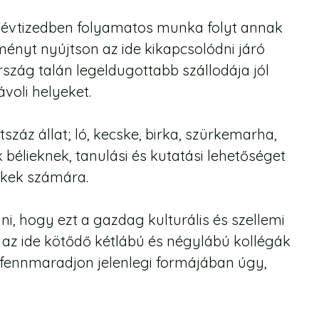
y évtizedben folyamatos munka folyt annak
ményt nyújtson az ide kikapcsolódni járó
szág talán legeldugottabb szállodája jól
ávoli helyeket.
áz állat; ló, kecske, birka, szürkemarha,
bélieknek, tanulási és kutatási lehetőséget
ekek számára.
, hogy ezt a gazdag kulturális és szellemi
 az ide kötődő kétlábú és négylábú kollégák
fennmaradjon jelenlegi formájában úgy,