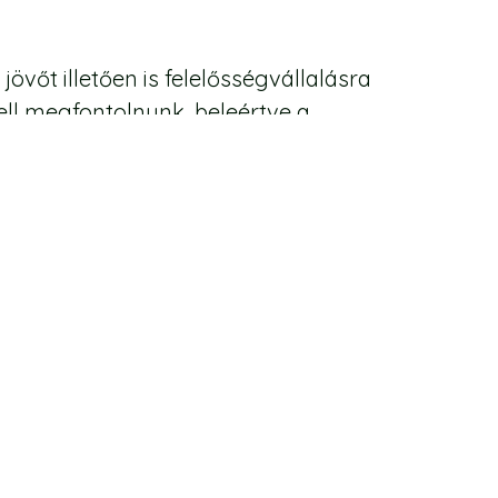
őt illetően is felelősségvállalásra
ell megfontolnunk, beleértve a
pcsolatos ügyekben a hatóságokkal is
ani ...