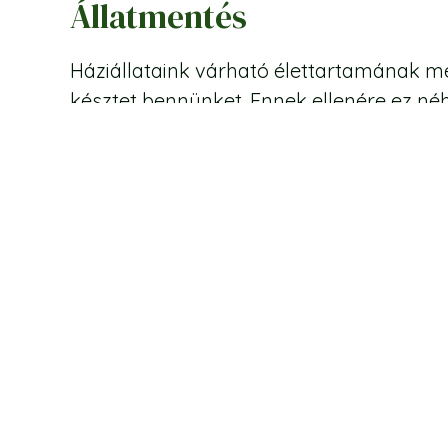
Állatmentés
Háziállataink várható élettartamának me
késztet bennünket. Ennek ellenére ez né
elhelyezésüket. Szépalma kiáll az állat
együttműködünk. A kapacitásunk korlátozot
Tovább olvasom