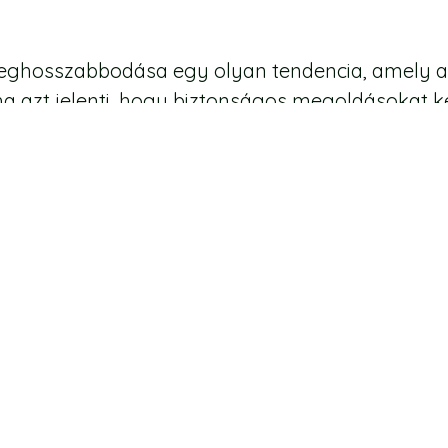
ghosszabbodása egy olyan tendencia, amely a jöv
ha azt jelenti, hogy biztonságos megoldásokat k
ok nehéz helyzetből való mentéséért, és ezzel ka
t, hogy a lehető legjobb ellátást tudjuk biztosít