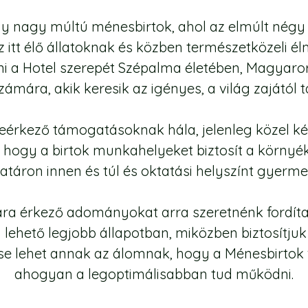
gy nagy múltú ménesbirtok, ahol az elmúlt nég
z itt élő állatoknak és közben természetközeli él
i a Hotel szerepét Szépalma életében, Magyaror
ámára, akik keresik az igényes, a világ zajától t
érkező támogatásoknak hála, jelenleg közel kétsz
 hogy a birtok munkahelyeket biztosít a környék 
határon innen és túl és oktatási helyszínt gyerm
a érkező adományokat arra szeretnénk fordítani
ehető legjobb állapotban, miközben biztosítjuk
se lehet annak az álomnak, hogy a Ménesbirtok 
ahogyan a legoptimálisabban tud működni.