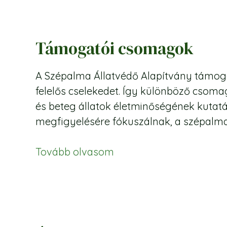
Támogatói csomagok
A Szépalma Állatvédő Alapítvány támoga
felelős cselekedet. Így különböző csomag
és beteg állatok életminőségének kutatá
megfigyelésére fókuszálnak, a szépalmai b
Tovább olvasom