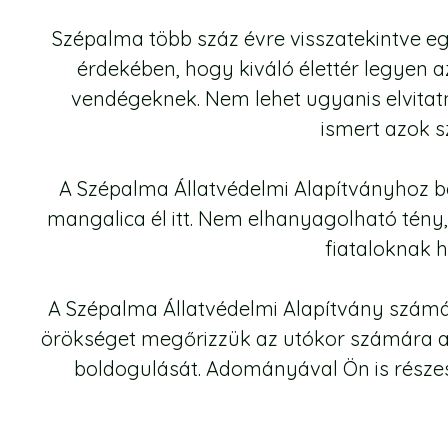
Szépalma több száz évre visszatekintve e
érdekében, hogy kiváló élettér legyen a
vendégeknek. Nem lehet ugyanis elvitatn
ismert azok sz
A Szépalma Állatvédelmi Alapítványhoz be
mangalica él itt. Nem elhanyagolható tény,
fiataloknak 
A Szépalma Állatvédelmi Alapítvány számár
örökséget megőrizzük az utókor számára a l
boldogulását. Adományával Ön is része