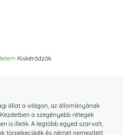
édelem
Kiskérődzők
i állat a világon, az állományának
. Kezdetben a szegényebb rétegek
 is illetik. A legtöbb egyed szarvalt,
unk törpekecskék és német nemesített