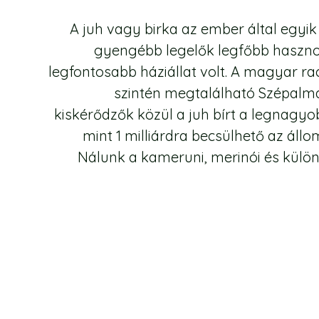
A juh vagy birka az ember által egyik 
gyengébb legelők legfőbb hasznos
legfontosabb háziállat volt. A magyar ra
szintén megtalálható Szépalm
kiskérődzők közül a juh bírt a legnagyo
mint 1 milliárdra becsülhető az ál
Nálunk a kameruni, merinói és különbö