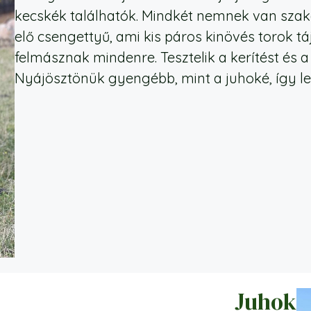
kecskék találhatók. Mindkét nemnek van szakál
elő csengettyű, ami kis páros kinövés torok t
felmásznak mindenre. Tesztelik a kerítést és
Nyájösztönük gyengébb, mint a juhoké, így l
Juhok