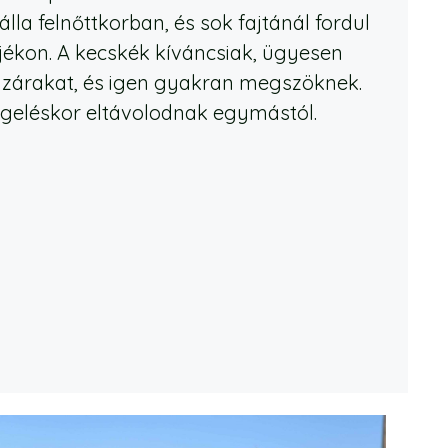
la felnőttkorban, és sok fajtánál fordul
ájékon. A kecskék kíváncsiak, ügyesen
 a zárakat, és igen gyakran megszöknek.
egeléskor eltávolodnak egymástól.