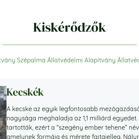
Kiskérődzők
ítvány
Szépalma Állatvédelmi Alapítvány
Állatv
Kecskék
A kecske az egyik legfontosabb mezőgazdaság
nagysága meghaladja az 1,1 milliárd egyedet
tartották, ezért a “szegény ember tehene” néven
amelynek formája és mérete fajtajelleg. Nál