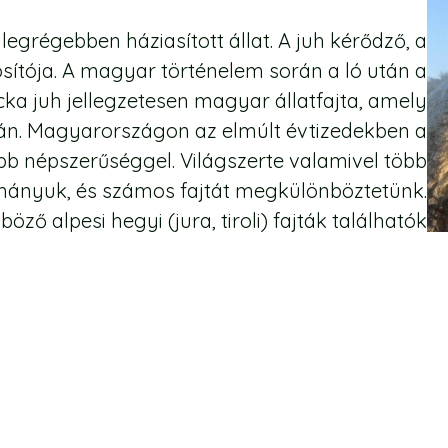
legrégebben háziasított állat. A juh kérődző, a
ítója. A magyar történelem során a ló után a
cka juh jellegzetesen magyar állatfajta, amely
án. Magyarországon az elmúlt évtizedekben a
bb népszerűséggel. Világszerte valamivel több
lományuk, és számos fajtát megkülönböztetünk.
ző alpesi hegyi (jura, tiroli) fajták találhatók
meg.