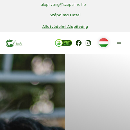
Kilépés
alapitvany@szepalma.hu
a
Szépalma Hotel
tartalomba
Állatvédelmi Alapítvány
Facebook
Facebook
Instagram
Men