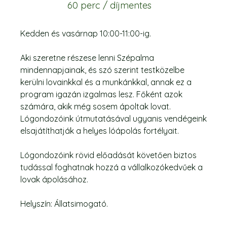
60 perc / díjmentes
Kedden és vasárnap 10:00-11:00-ig.
Aki szeretne részese lenni Szépalma
mindennapjainak, és szó szerint testközelbe
kerülni lovainkkal és a munkánkkal, annak ez a
program igazán izgalmas lesz. Főként azok
számára, akik még sosem ápoltak lovat.
Lógondozóink útmutatásával ugyanis vendégeink
elsajátíthatják a helyes lóápolás fortélyait.
Lógondozóink rövid előadását követően biztos
tudással foghatnak hozzá a vállalkozókedvűek a
lovak ápolásához.
Helyszín: Állatsimogató.