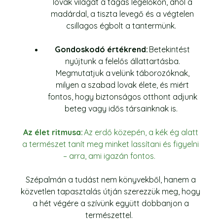
lovak világát a tágas legelőkön, ahol a
madárdal, a tiszta levegő és a végtelen
csillagos égbolt a tantermünk.
Gondoskodó értékrend:
Betekintést
nyújtunk a felelős állattartásba.
Megmutatjuk a velünk táborozóknak,
milyen a szabad lovak élete, és miért
fontos, hogy biztonságos otthont adjunk
beteg vagy idős társainknak is.
Az élet ritmusa:
Az erdő közepén, a kék ég alatt
a természet tanít meg minket lassítani és figyelni
– arra, ami igazán fontos.
Szépalmán a tudást nem könyvekből, hanem a
közvetlen tapasztalás útján szerezzük meg, hogy
a hét végére a szívünk együtt dobbanjon a
természettel.