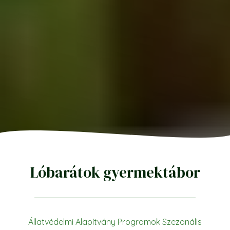
Lóbarátok gyermektábor
Állatvédelmi Alapítvány
Programok
Szezonális