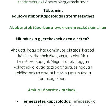
rendezvények
Lóbarátok gyermektábor
Több, mint
egy lovastábor: Kapcsolódás a természethez
A
Lóbarátok
táborban a lovakra nem eszközként, hanem
Mit adunk a gyerekeknek ezen a héten?
Ahelyett, hogy a hagyományos oktatási keretek
közé szorítanánk őket, kinyitjuk előttük a
természet kapuját. Megmutatjuk, hogyan
válhatnak a lovak igazi barátaivá, és hogyan
találhatnak rá a saját belső nyugalmukra a
társaságukban.
Amit a Lóbarátok átélnek:
Természetes kapcsolódás:
Felfedezzük a