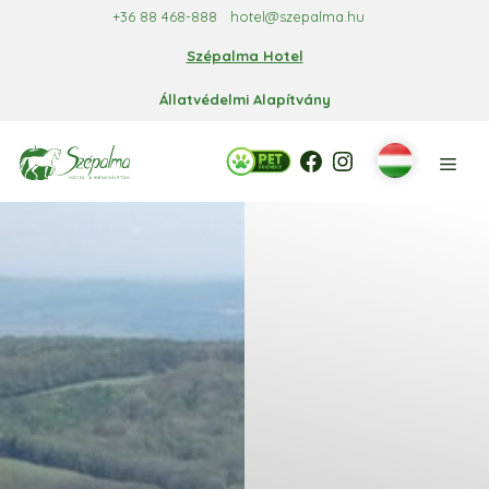
Kilépés
+36 88 468-888
hotel@szepalma.hu
a
Szépalma Hotel
tartalomba
Állatvédelmi Alapítvány
Facebook
Facebook
Instagram
Men