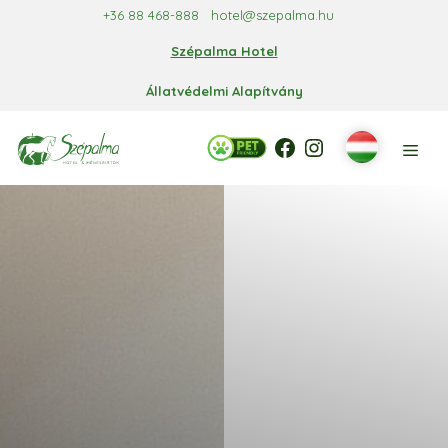
Kilépés
+36 88 468-888
hotel@szepalma.hu
a
Szépalma Hotel
tartalomba
Állatvédelmi Alapítvány
Facebook
Facebook
Instagram
Men