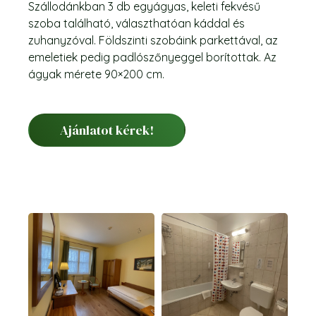
Szállodánkban 3 db egyágyas, keleti fekvésű
szoba található, választhatóan káddal és
zuhanyzóval. Földszinti szobáink parkettával, az
emeletiek pedig padlószőnyeggel borítottak. Az
ágyak mérete 90×200 cm.
Ajánlatot kérek!