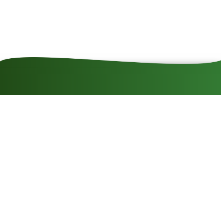
SZÉP kártya
elfogadóhely
Kapcsolat