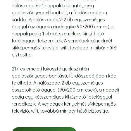
hálószoba és 1 nappali található, mely
padlószőnyeggel borított, a fürdőszobában
káddal. A hálószobák 2-2 db egyszemélyes
ággyal (az ágyak mindegyike 90×200 cm-es) a
nappali pedig 1 db kétszemélyes kinyitható
fotelággyal felszereltek. A vendégek kényelmét
síkképernyős televízió, wifi, továbbá minibár hűtő
biztosítja.
217-es emeleti lakosztályunk szintén
padlószőnyeges borítású, fürdőszobájában kád
található. A hálószoba 2 db egyszemélyes
összetolható ággyal (90×200 cm-esek), a nappali
pedig egy kétszemélyes kihúzható fotelággyal
rendelkezik. A vendégek kényelmét síkképernyős
televízió, wifi, továbbá minibár hűtő biztosítja.