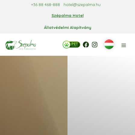
Kilépés
+36 88 468-888
hotel@szepalma.hu
a
Szépalma Hotel
tartalomba
Állatvédelmi Alapítvány
Facebook
Facebook
Instagram
Men