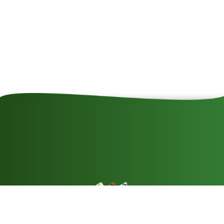
SZÉP kártya
elfogadóhely