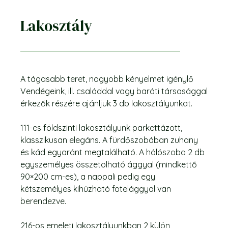
Lakosztály
A tágasabb teret, nagyobb kényelmet igénylő
Vendégeink, ill. családdal vagy baráti társasággal
érkezők részére ajánljuk 3 db lakosztályunkat.
111-es földszinti lakosztályunk parkettázott,
klasszikusan elegáns. A fürdőszobában zuhany
és kád egyaránt megtalálható. A hálószoba 2 db
egyszemélyes összetolható ággyal (mindkettő
90×200 cm-es), a nappali pedig egy
kétszemélyes kihúzható fotelággyal van
berendezve.
216-os emeleti lakosztályunkban 2 külön