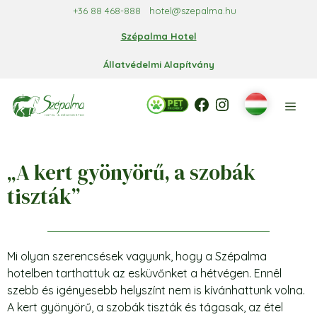
Kilépés
+36 88 468-888
hotel@szepalma.hu
a
Szépalma Hotel
tartalomba
Állatvédelmi Alapítvány
Facebook
Facebook
Instagram
Men
„A kert gyönyörű, a szobák
tiszták”
Mi olyan szerencsések vagyunk, hogy a Szépalma
hotelben tarthattuk az esküvőnket a hétvégen. Ennêl
szebb és igényesebb helyszínt nem is kívánhattunk volna.
A kert gyönyörű, a szobák tiszták és tágasak, az étel