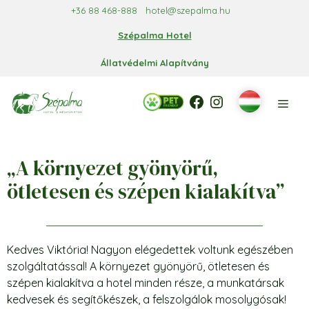
Kilépés
+36 88 468-888
hotel@szepalma.hu
a
Szépalma Hotel
tartalomba
Állatvédelmi Alapítvány
Facebook
Facebook
Instagram
Men
„A környezet gyönyörű,
ötletesen és szépen kialakítva”
Kedves Viktória! Nagyon elégedettek voltunk egészében
szolgáltatással! A környezet gyönyörű, ötletesen és
szépen kialakítva a hotel minden része, a munkatársak
kedvesek és segítőkészek, a felszolgálok mosolygósak!