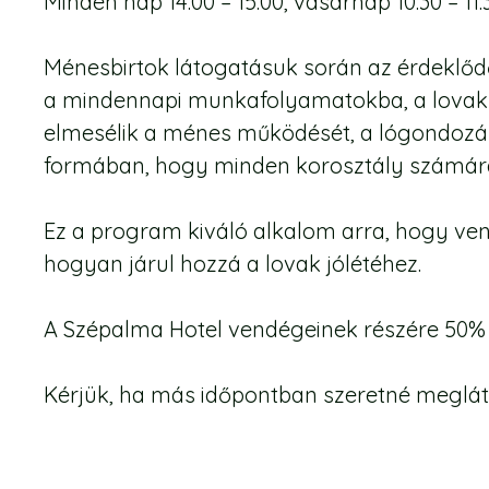
Minden nap 14:00 – 15:00, vasárnap 10:30 – 11:
Ménesbirtok látogatásuk során az érdeklőd
a mindennapi munkafolyamatokba, a lovak g
elmesélik a ménes működését, a lógondozássa
formában, hogy minden korosztály számára
Ez a program kiváló alkalom arra, hogy ve
hogyan járul hozzá a lovak jólétéhez.
A Szépalma Hotel vendégeinek részére 50
Kérjük, ha más időpontban szeretné meglátog