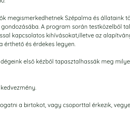
30.
ők megismerkedhetnek Szépalma és állataink tör
ondozásába. A program során testközelből talá
l kapcsolatos kihívásokat,illetve az alapítvány 
 érthető és érdekes legyen.
ndégeink első kézből tapasztalhassák meg milye
% kedvezmény.
atni a birtokot, vagy csoporttal érkezik, vegye 