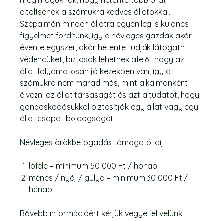
meg maguknak, hogy hetente több órát
eltöltsenek a számukra kedves állatokkal.
Szépalmán minden állatra egyénileg is különös
figyelmet fordítunk, így a névleges gazdák akár
évente egyszer, akár hetente tudják látogatni
védencüket, biztosak lehetnek afelől, hogy az
állat folyamatosan jó kezekben van, így a
számukra nem marad más, mint alkalmanként
élvezni az állat társaságát és azt a tudatot, hogy
gondoskodásukkal biztosítják egy állat vagy egy
állat csapat boldogságát.
Névleges örökbefogadás támogatói díj:
lóféle – minimum 50 000 Ft / hónap
ménes / nyáj / gulya – minimum 30 000 Ft /
hónap
Bővebb információért kérjük vegye fel velünk