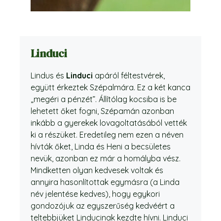
Linduci
Lindus és
Linduci
apáról féltestvérek,
együtt érkeztek Szépalmára. Ez a két kanca
„megéri a pénzét”. Állítólag kocsiba is be
lehetett őket fogni, Szépamán azonban
inkább a gyerekek lovagoltatásából vették
ki a részüket. Eredetileg nem ezen a néven
hívták őket, Linda és Heni a becsületes
nevük, azonban ez már a homályba vész.
Mindketten olyan kedvesek voltak és
annyira hasonlítottak egymásra (a Linda
név jelentése kedves), hogy egykori
gondozójuk az egyszerűség kedvéért a
teltebbjüket Linducinak kezdte hívni. Linduci