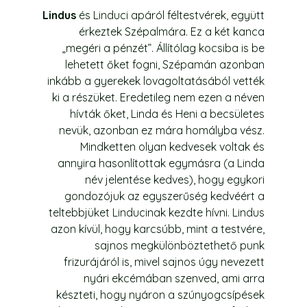
Lindus
és Linduci apáról féltestvérek, együtt
érkeztek Szépalmára. Ez a két kanca
„megéri a pénzét”. Állítólag kocsiba is be
lehetett őket fogni, Szépamán azonban
inkább a gyerekek lovagoltatásából vették
ki a részüket. Eredetileg nem ezen a néven
hívták őket, Linda és Heni a becsületes
nevük, azonban ez mára homályba vész.
Mindketten olyan kedvesek voltak és
annyira hasonlítottak egymásra (a Linda
név jelentése kedves), hogy egykori
gondozójuk az egyszerűség kedvéért a
teltebbjüket Linducinak kezdte hívni. Lindus
azon kívül, hogy karcsúbb, mint a testvére,
sajnos megkülönböztethető punk
frizurájáról is, mivel sajnos úgy nevezett
nyári ekcémában szenved, ami arra
készteti, hogy nyáron a szúnyogcsípések