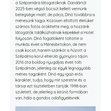
a Szépamára látogatóknak. Dandártól
2025-ben végső búcsút kellett vennünk
betegsége miatt, de párja, Dínó továbbra is
ménesünk tagja. Közösen eltöltött életüket
számos fotós örökítette meg, a hozzánk
látogatók találkozhatnak képeikkel a Hotel
folyosóin. Dínó fogatlóként töltötte a
munkás éveit a Ménesbirtokon, de nem
csak kocsit, hanem szánkót is húzott a
Szépalma körül elterülő gyönyörű tájon.
2016 óta boldog nyugdíjas éveit tölti
Szépalmán, jelenleg az egyik legnagyobb
ménes tagjaként. Dínó egy igazi erős
karakter, tudja, hogy mit szeretne és a
társai ezt tiszteletben tartják. 1998-ban
született, de jelenleg is kitűnő formában
van, hála a gondos odafigyelésnek.