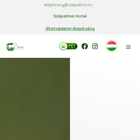
Kilépés
alapitvany@szepalma.hu
a
Szépalma Hotel
tartalomba
Állatvédelmi Alapítvány
Facebook
Facebook
Instagram
Men