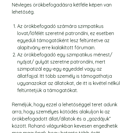
Névleges örökbefogadásra kétféle képen van
lehetőség.
Az örökbefogadó számára szimpatikus
lovat/lófélét szeretné patronálni, ez esetben
egyedüli támogatóként lesz feltüntetve az
alapítvány erre kialakított fórumain.
Az örökbefogadó egy szimpatikus ménest/
nyájat/ gulyát szeretne patronálni, mert
szimpatizál egy-egy egyeddel vagy az
állatfajjal. Itt több személy is támogathatja
ugyanazokat az állatokat, de itt is kivétel nélkül
feltüntetjük a támogatókat.
Reméljük, hogy ezzel a lehetőséggel teret adunk
arra, hogy személyes kötödés alakuljon ki az
örökbefogadott állat/állatok és a „gazdájuk”
között. Rohanó világunkban kevesen engedhetik