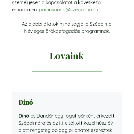
személyesen a kapcsolatot a következő
emailcímen:
pamukanna@szepalma.hu
Az alábbi állatok mind tagjai a Szépalmai
Névleges örökbefogadás programnak.
Lovaink
Dínó
Dínó
és Dandár egy fogat párként érkezett
Szépalmára és az itt eltöltött közel húsz év
alatt rengeteg boldog pillanatot szereztek